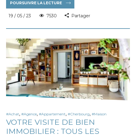
POURSUIVRE LA LECTURE
19 / 05 / 23
7530
Partager
,
,
,
,
#Achat
#Agence
#Appartement
#Cherbourg
#Maison
VOTRE VISITE DE BIEN
IMMOBILIER : TOUS LES