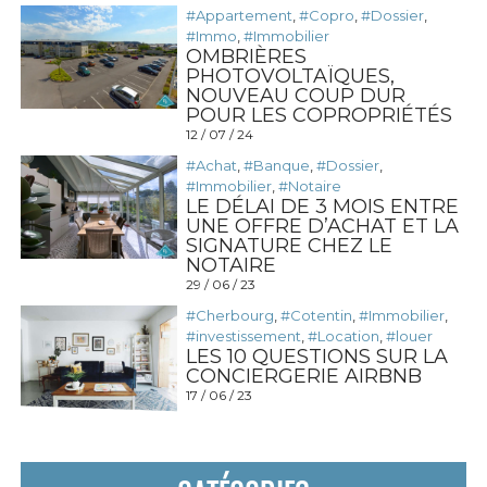
#Appartement
,
#Copro
,
#Dossier
,
#Immo
,
#Immobilier
OMBRIÈRES
PHOTOVOLTAÏQUES,
NOUVEAU COUP DUR
POUR LES COPROPRIÉTÉS
12 / 07 / 24
#Achat
,
#Banque
,
#Dossier
,
#Immobilier
,
#Notaire
LE DÉLAI DE 3 MOIS ENTRE
UNE OFFRE D’ACHAT ET LA
SIGNATURE CHEZ LE
NOTAIRE
29 / 06 / 23
#Cherbourg
,
#Cotentin
,
#Immobilier
,
#investissement
,
#Location
,
#louer
LES 10 QUESTIONS SUR LA
CONCIERGERIE AIRBNB
17 / 06 / 23