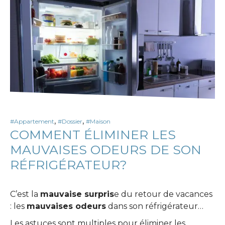
,
,
#Appartement
#Dossier
#Maison
COMMENT ÉLIMINER LES
MAUVAISES ODEURS DE SON
RÉFRIGÉRATEUR?
C’est la
mauvaise surpris
e du retour de vacances
: les
mauvaises odeurs
dans son réfrigérateur…
Les astuces sont multiples pour éliminer les