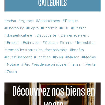
CATÉGORIES
#Achat
#Agence
#Appartement
#Banque
#Cherbourg
#Copro
#Cotentin
#CUC
#Dossier
#dossierlocataire
#Découverte
#Déménagement
#Emploi
#Estimation
#Gestion
#Immo
#Immobilier
#immobilier #carrez #surfacehabitable
#impôts
#investissement
#Location
#louer
#Maison
#Médias
#Notaire
#Prix
#résidence principale
#Terrain
#Vente
#Zoom
Découvrez nos biens en