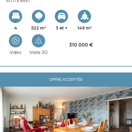
SOTTEVAST
4
522 m²
3 et +
149 m²
310 000 €
Vidéo
Visite 3D
OFFRE ACCEPTÉE