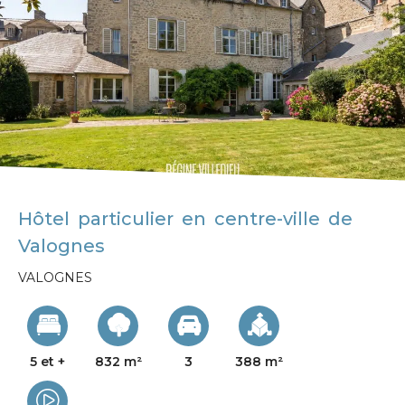
Hôtel particulier en centre-ville de
Valognes
VALOGNES
5 et +
832 m²
3
388 m²