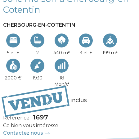
Cotentin
CHERBOURG-EN-COTENTIN
5 et +
2
440 m²
3 et +
199 m²
2000 €
1930
18
Mbit/s*
336 000 €
Honoraires inclus
1697
Référence :
Ce bien vous intéresse
Contactez nous