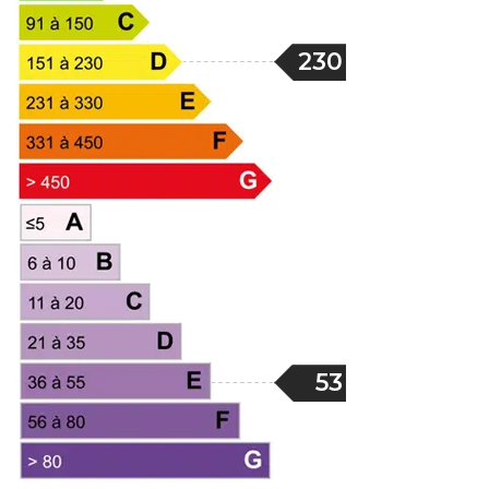
230
53