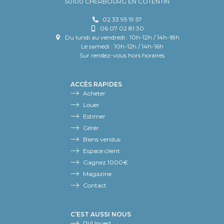
50100 CHERBOURG EN COTENTIN
02 33 95 19 57
06 07 02 81 30
Du lundi au vendredi : 10h-12h / 14h-18h
Le samedi : 10h-12h / 14h-16h
Sur rendez-vous hors horaires
ACCÈS RAPIDES
Acheter
Louer
Estimer
Gérer
Biens vendus
Espace client
Gagnez 1000€
Magazine
Contact
C’EST AUSSI NOUS
RVI Invest