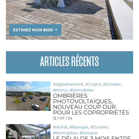
ESTIMEZ MON BIEN
ARTICLES RÉCENTS
#Appartement
,
#Copro
,
#Dossier
,
#Immo
,
#Immobilier
OMBRIÈRES
PHOTOVOLTAÏQUES,
NOUVEAU COUP DUR
POUR LES COPROPRIÉTÉS
12 / 07 / 24
#Achat
,
#Banque
,
#Dossier
,
#Immobilier
,
#Notaire
LE DÉLAI DE 3 MOIS ENTRE