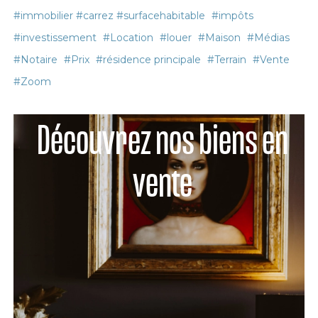
#immobilier #carrez #surfacehabitable
#impôts
#investissement
#Location
#louer
#Maison
#Médias
#Notaire
#Prix
#résidence principale
#Terrain
#Vente
#Zoom
Découvrez nos biens en
vente