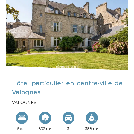
Hôtel particulier en centre-ville de
Valognes
VALOGNES
5 et +
832 m²
3
388 m²