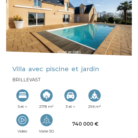
Villa avec piscine et jardin
BRILLEVAST
5 et +
2178 m²
3 et +
296 m²
740 000 €
Vidéo
Visite 3D