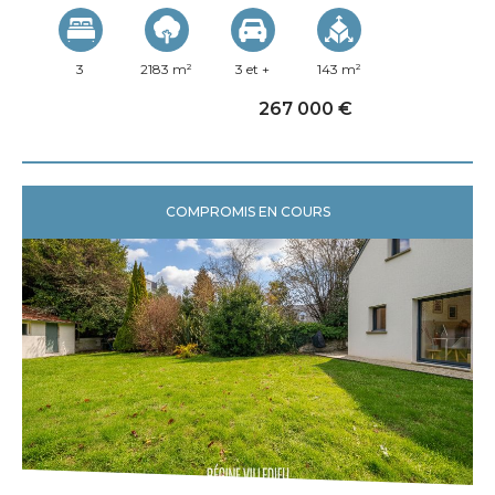
3
2183 m²
3 et +
143 m²
267 000 €
COMPROMIS EN COURS