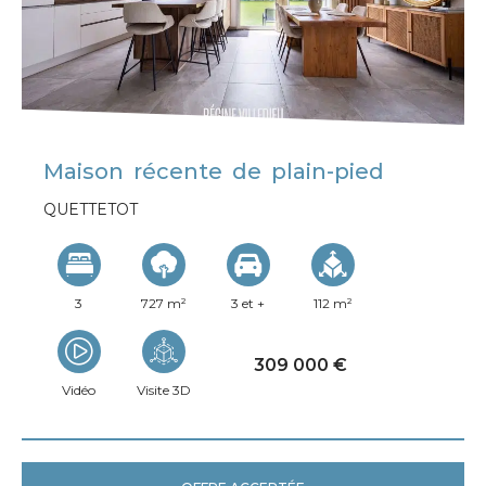
Maison récente de plain-pied
QUETTETOT
3
727 m²
3 et +
112 m²
309 000 €
Vidéo
Visite 3D