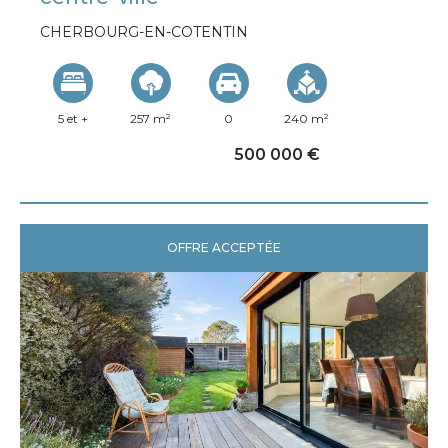
CHERBOURG-EN-COTENTIN
5 et +
257 m²
0
240 m²
500 000 €
OFFRE ACCEPTÉE