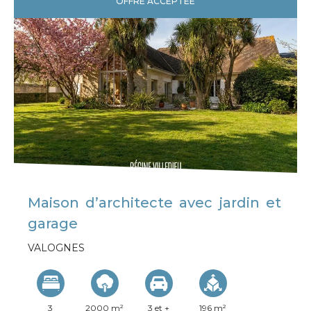
OFFRE ACCEPTÉE
Maison d’architecte avec jardin et
garage
VALOGNES
3
2000 m²
3 et +
196 m²