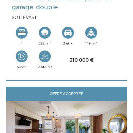
garage double
SOTTEVAST
4
522 m²
3 et +
149 m²
310 000 €
Vidéo
Visite 3D
OFFRE ACCEPTÉE