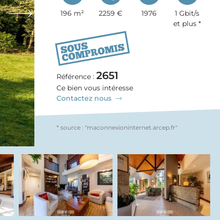
196 m²
2259 €
1976
1 Gbit/s
et plus *
445 000 €
2651
Référence :
Ce bien vous intéresse
Contactez nous
* source : "maconnexioninternet.arcep.fr"