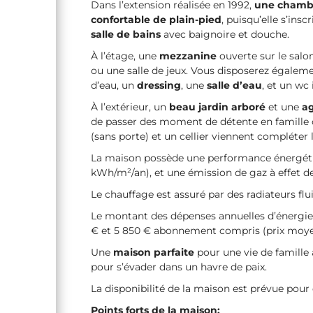
Dans l’extension réalisée en 1992,
une cham
confortable de plain-pied
, puisqu’elle s’ins
salle de bains
avec baignoire et douche.
À l’étage, une
mezzanine
ouverte sur le salo
ou une salle de jeux. Vous disposerez égalem
d’eau, un
dressing
, une
salle d’eau
, et un wc
À l’extérieur, un
beau jardin arboré
et une
ag
de passer des moment de détente en famille
(sans porte) et un cellier viennent compléter 
La maison possède une performance énergéti
kWh/m²/an), et une émission de gaz à effet de
Le chauffage est assuré par des radiateurs fl
Le montant des dépenses annuelles d’énergie
€ et 5 850 € abonnement compris (prix moyens
Une
maison parfaite
pour une vie de famille
pour s’évader dans un havre de paix.
La disponibilité de la maison est prévue pour
Points forts de la maison: