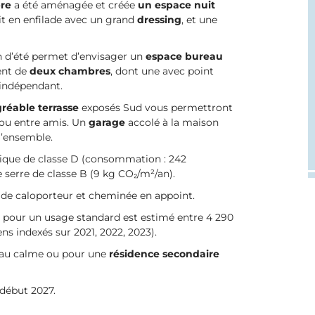
bre
a été aménagée et créée
un espace nuit
crit en enfilade avec un grand
dressing
, et une
n d’été permet d’envisager un
espace bureau
ent de
deux chambres
, dont une avec point
 indépendant.
réable terrasse
exposés Sud vous permettront
 ou entre amis. Un
garage
accolé à la maison
l’ensemble.
que de classe D (consommation : 242
 serre de classe B (9 kg CO₂/m²/an).
uide caloporteur et cheminée en appoint.
 pour un usage standard est estimé entre 4 290
 indexés sur 2021, 2022, 2023).
 au calme ou pour une
résidence secondaire
 début 2027.