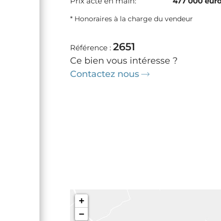
Prix acte en main:
477 000 eur
* Honoraires à la charge du vendeur
2651
Référence :
Ce bien vous intéresse ?
Contactez nous
+
−