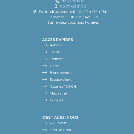
02 33 95 19 57
06 07 02 81 30
Du lundi au vendredi : 10h-12h / 14h-18h
Le samedi : 10h-12h / 14h-16h
Sur rendez-vous hors horaires
ACCÈS RAPIDES
Acheter
Louer
Estimer
Gérer
Biens vendus
Espace client
Gagnez 1000€
Magazine
Contact
C’EST AUSSI NOUS
RVI Invest
Pastille Prod