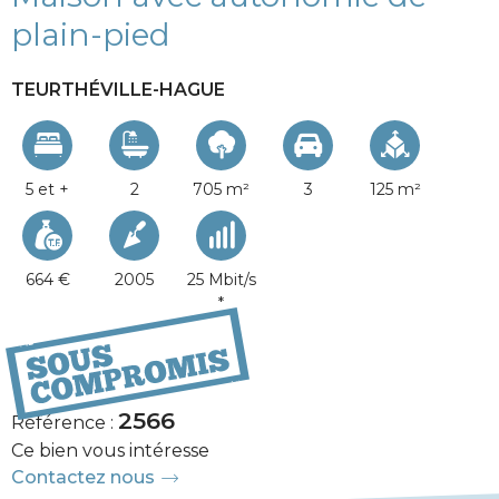
plain-pied
TEURTHÉVILLE-HAGUE
5 et +
2
705 m²
3
125 m²
664 €
2005
25 Mbit/s
*
290 000 €
2566
Référence :
Ce bien vous intéresse
Contactez nous