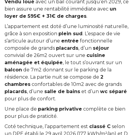
Vendu loué
avec un bail courant jusqu’en 2029, ce
bien assure une rentabilité immédiate avec
un
loyer de 595€ + 31€ de charges
.
L’appartement est doté d’une luminosité naturelle,
grâce à son exposition
plein sud
. L’espace de vie
s’articule autour d’une
entrée
fonctionnelle
composée de grands
placards
, d’un
séjour
convivial de 26m2 ouvert sur une
cuisine
aménagée et équipée
, le tout s’ouvrant sur un
balcon
de 7m2 donnant sur le parking de la
résidence. La partie nuit se compose de
2
chambres
confortables de 10m2 avec de grands
placards
, d’une
salle de bains
et d’un
wc séparé
pour plus de confort.
Une place de
parking
privative
complète ce bien
pour plus de praticité.
Coté technique, l’appartement est
classé C
selon
un DPE établi le 29 avril 2026 (177 kWh/m²/an) et D