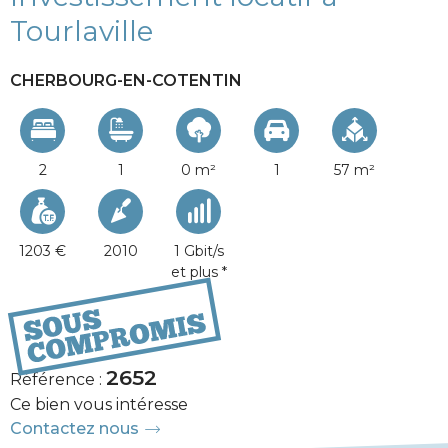
Tourlaville
CHERBOURG-EN-COTENTIN
2
1
0 m²
1
57 m²
1203 €
2010
1 Gbit/s
et plus *
123 000 €
2652
Référence :
Ce bien vous intéresse
Contactez nous