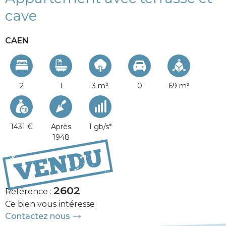
cave
CAEN
2
1
3 m²
0
69 m²
1431 €
Après
1 gb/s*
1948
260 000 €
2602
Référence :
Ce bien vous intéresse
Contactez nous