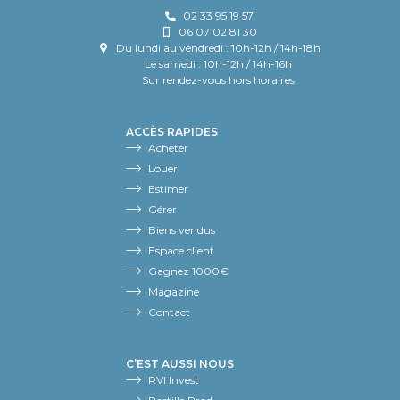
02 33 95 19 57
06 07 02 81 30
Du lundi au vendredi : 10h-12h / 14h-18h
Le samedi : 10h-12h / 14h-16h
Sur rendez-vous hors horaires
ACCÈS RAPIDES
Acheter
Louer
Estimer
Gérer
Biens vendus
Espace client
Gagnez 1000€
Magazine
Contact
C’EST AUSSI NOUS
RVI Invest