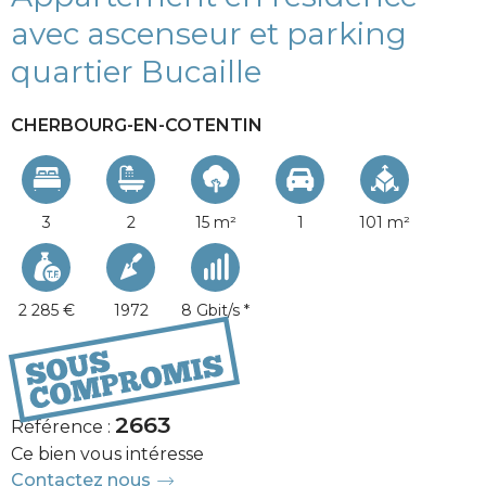
avec ascenseur et parking
quartier Bucaille
CHERBOURG-EN-COTENTIN
3
2
15 m²
1
101 m²
2 285 €
1972
8 Gbit/s *
265 000 €
2663
Référence :
Ce bien vous intéresse
Contactez nous