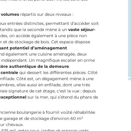
 volumes
répartis sur deux niveaux :
eux entrées distinctes, permettant d’accéder soit
, tandis que la seconde mène à un
vaste séjour-
ardes, on accède également à une pièce non
r et de stockage de bois. Cet espace dispose
ssant potentiel d’aménagement
nd également une cuisine aménagée, deux
c indépendant. Un magnifique escalier en orme
tère authentique de la demeure
.
centrale
qui dessert les différentes pièces. Côté
enfilade. Côté est, un dégagement mène à une
ambres, elles aussi en enfilade, dont une très
 vraie signature de cet étage, c’est la vue : depuis
xceptionnel
sur la mer, qui s’étend du phare de
cienne boulangerie à fournil voûté réhabilitée
de garage et de stockage d’environ 60 m²
our chevaux.
 535 m², entre cour, jardins et espaces verts,