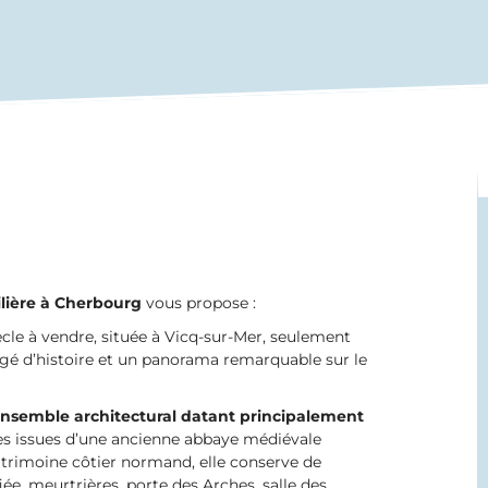
ière à
Cherbourg
vous propose :
cle à vendre, située à Vicq-sur-Mer, seulement
gé d’histoire et un panorama remarquable sur le
nsemble architectural datant principalement
rres issues d’une ancienne abbaye médiévale
trimoine côtier normand, elle conserve de
ée, meurtrières, porte des Arches, salle des