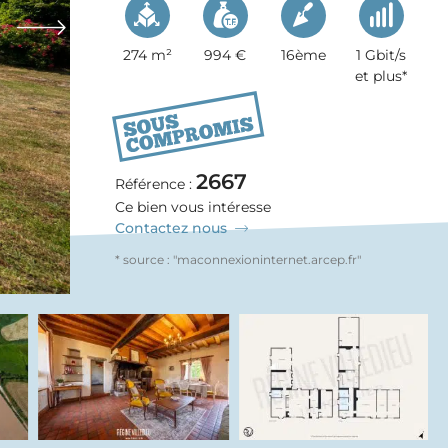
274 m²
994 €
16ème
1 Gbit/s
et plus*
670 000 €
2667
Référence :
Ce bien vous intéresse
Contactez nous
* source : "maconnexioninternet.arcep.fr"