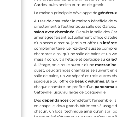
Gardes, puits ancien et murs de granit.
La maison principale développe de
généreux
Au rez-de-chaussée : la maison bénéficie de d
directement à l’authentique salle des Gardes
salon avec cheminée
. Depuis la salle des G
aménagée faisant actuellement office d’atelie
d’un accès direct au jardin et offre un
intére
complémentaire. Le rez-de-chaussée compre
chambres ainsi qu’une salle de bains et un w
massif conduit à l’étage et participe au
carac
À l’étage, on circule autour d’une
mezzanine 
ouest, deux grandes chambres se suivent en 
salle de bains, un wc séparé et trois autres ch
spacieuse qui offre de
beaux volumes
. Et la
chaque chambre, on profite d’un
panorama e
Gatteville jusqu’au large de Cosqueville.
Des
dépendances
complètent l’ensemble : an
en chapelle, deux grands bâtiments à usage 
chacun, un local technique ainsi qu’un abri p
La propriété s’étend sur un terrain d’environ 9