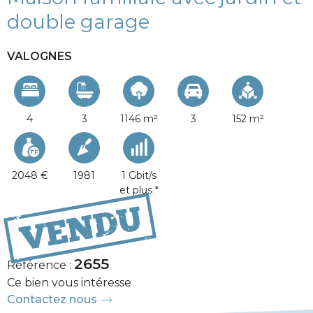
double garage
VALOGNES
4
3
1146 m²
3
152 m²
2048 €
1981
1 Gbit/s
et plus *
355 300 €
2655
Référence :
Ce bien vous intéresse
Contactez nous