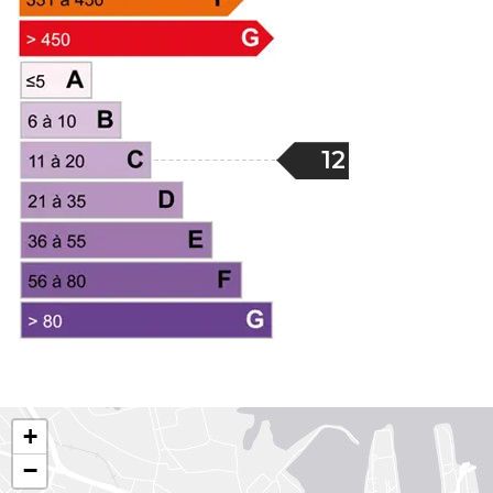
12
+
−