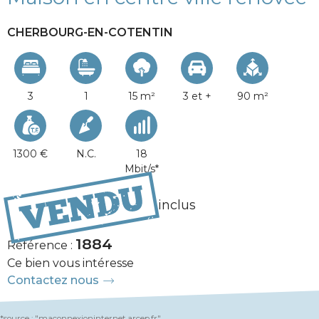
CHERBOURG-EN-COTENTIN
3
1
15 m²
3 et +
90 m²
1300 €
N.C.
18
Mbit/s*
172 780 €
Honoraires inclus
1884
Référence :
Ce bien vous intéresse
Contactez nous
*source : "maconnexioninternet.arcep.fr"