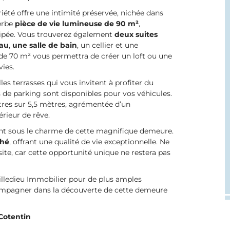
riété offre une intimité préservée, nichée dans
erbe
pièce de vie lumineuse de 90 m²
,
ipée. Vous trouverez également
deux suites
eau
,
une salle de bain
, un cellier et une
 de 70 m² vous permettra de créer un loft ou une
vies.
lles terrasses qui vous invitent à profiter du
ces de parking sont disponibles pour vos véhicules.
res sur 5,5 mètres, agrémentée d’un
rieur de rêve.
ent sous le charme de cette magnifique demeure.
ché
, offrant une qualité de vie exceptionnelle. Ne
ite, car cette opportunité unique ne restera pas
illedieu Immobilier pour de plus amples
compagner dans la découverte de cette demeure
Cotentin