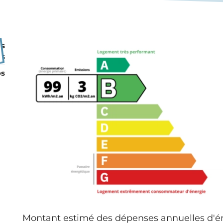
os
os
os
Montant estimé des dépenses annuelles d'én