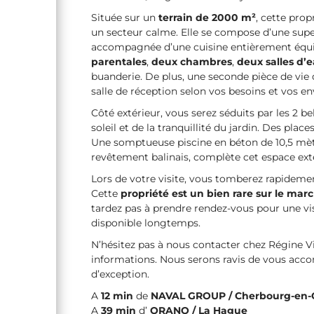
Située sur un
terrain de 2000 m²
, cette prop
un secteur calme. Elle se compose d’une sup
accompagnée d’une cuisine entièrement équ
parentales
,
deux chambres
,
deux salles d’
buanderie. De plus, une seconde pièce de vie
salle de réception selon vos besoins et vos en
Côté extérieur, vous serez séduits par les 2 be
soleil et de la tranquillité du jardin. Des pla
Une somptueuse piscine en béton de 10,5 mèt
revêtement balinais, complète cet espace exté
Lors de votre visite, vous tomberez rapidem
Cette
propriété est un bien rare sur le mar
tardez pas à prendre rendez-vous pour une vis
disponible longtemps.
N’hésitez pas à nous contacter chez Régine V
informations. Nous serons ravis de vous ac
d’exception.
A
12
min
de
NAVAL GROUP / Cherbourg-en-
A
39 min
d’
ORANO / La Hague