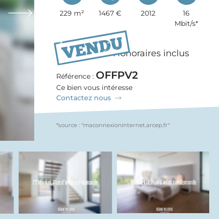
229 m²
1467 €
2012
16
Mbit/s*
885 000 €
Honoraires inclus
OFFPV2
Référence :
Ce bien vous intéresse
Contactez nous
*source : "maconnexioninternet.arcep.fr"