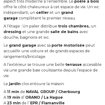
aspect très moderne à l’ensemble. Le
poêle à bois
offre le côté chaleureux à cet espace de vie. Un wc
indépendant, un
cellier
et un
grand
garage
complètent le premier niveau.
A l’étage : Un palier distribue
trois chambres,
un
dressing
et une grande
salle de bains
avec
douche, baignoire et wc.
Le
grand garage
avec sa
porte motorisée
peut
accueillir une voiture et de grands espaces de
rangements/bricolage.
A l’extérieur se trouve une belle
terrasse
accessible
via une grande baie coulissante depuis l’espace de
vie.
Le
jardin
clos entoure la maison.
A
11
min
de
NAVAL GROUP / Cherbourg
A
19 min
d’
ORANO / La Hague
A
23 min
de l’
EPR / Flamanville