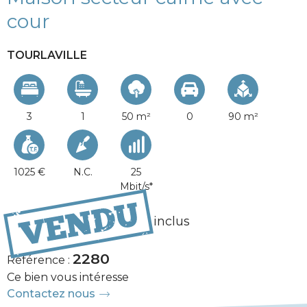
cour
TOURLAVILLE
3
1
50 m²
0
90 m²
1025 €
N.C.
25
Mbit/s*
184 950 €
Honoraires inclus
2280
Référence :
Ce bien vous intéresse
Contactez nous