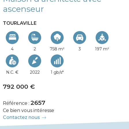
ascenseur
TOURLAVILLE
4
2
758 m²
3
197 m²
N.C. €
2022
1 gb/s*
792 000 €
2657
Référence :
Ce bien vous intéresse
Contactez nous