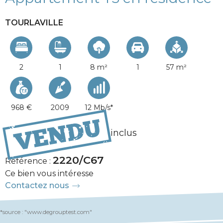
TOURLAVILLE
2
1
8 m²
1
57 m²
968 €
2009
12 Mb/s*
125 000 €
Honoraires inclus
2220/C67
Référence :
Ce bien vous intéresse
Contactez nous
*source : "www.degrouptest.com"