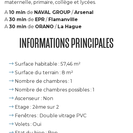
maternelle, primaire, collège et lycées.
A
10 min
de
NAVAL GROUP
/
Arsenal
A
30 min
de
EPR
/
Flamanville
A
30 min
de
ORANO
/
La Hague
INFORMATIONS PRINCIPALES
Surface habitable : 57,46 m²
Surface du terrain : 8 m²
Nombre de chambres : 1
Nombre de chambres possibles : 1
Ascenseur : Non
Etage : 2ème sur 2
Fenêtres : Double vitrage PVC
Volets : Oui
Etat du bien : Bon