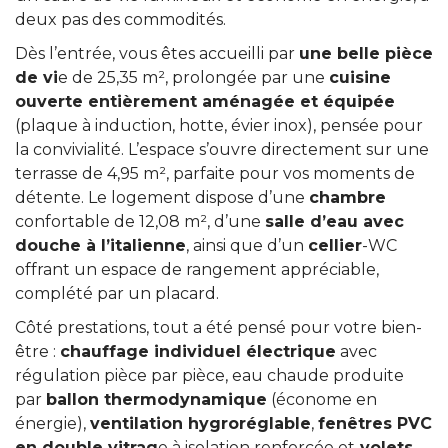
deux pas des commodités.
Dès l’entrée, vous êtes accueilli par
une belle pièce
de vi
e de 25,35 m², prolongée par une
cuisine
ouverte entièrement aménagée et équipée
(plaque à induction, hotte, évier inox), pensée pour
la convivialité. L’espace s’ouvre directement sur une
terrasse de 4,95 m², parfaite pour vos moments de
détente. Le logement dispose d’une
chambre
confortable de 12,08 m², d’une
salle d’eau avec
douche à l’italienne
, ainsi que d’un
cellier
-WC
offrant un espace de rangement appréciable,
complété par un placard.
Côté prestations, tout a été pensé pour votre bien-
être :
chauffage individuel électrique
avec
régulation pièce par pièce, eau chaude produite
par
ballon thermodynamique
(économe en
énergie),
ventilation hygroréglable
,
fenêtres PVC
en double vitrag
e à isolation renforcée et
volets