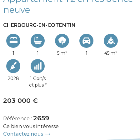
neuve
CHERBOURG-EN-COTENTIN
1
1
5 m²
1
45 m²
2028
1 Gbit/s
et plus *
203 000 €
2659
Référence :
Ce bien vous intéresse
Contactez nous