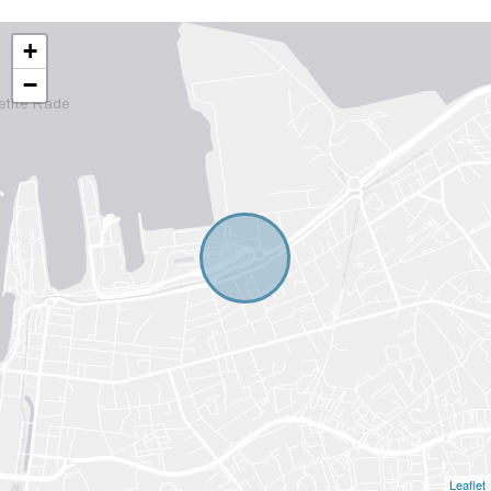
+
−
Leaflet