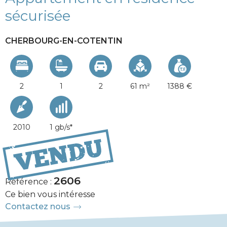
sécurisée
CHERBOURG-EN-COTENTIN
2
1
2
61 m²
1388 €
2010
1 gb/s*
138 000 €
2606
Référence :
Ce bien vous intéresse
Contactez nous