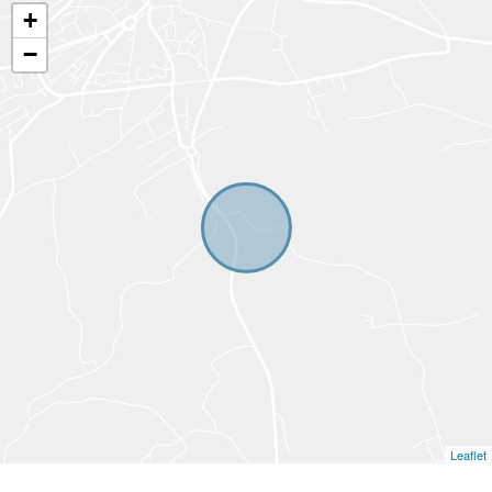
+
−
Leaflet