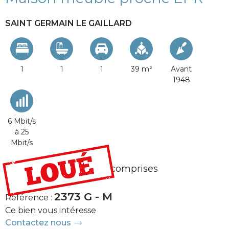
SAINT GERMAIN LE GAILLARD
1
1
1
39 m²
Avant
1948
6 Mbit/s
à 25
Mbit/s
700 €
/ loyer charges comprises
2373 G - M
Référence :
Ce bien vous intéresse
Contactez nous